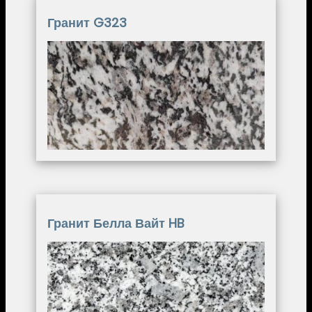
Гранит G323
Image
Гранит Белла Вайт HB
Image