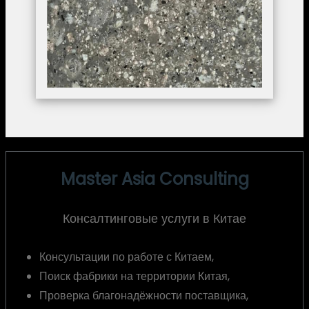
Master Asia Consulting
Консалтинговые услуги в Китае
Консультации по работе с Китаем,
Поиск фабрики на территории Китая,
Проверка благонадёжности поставщика,