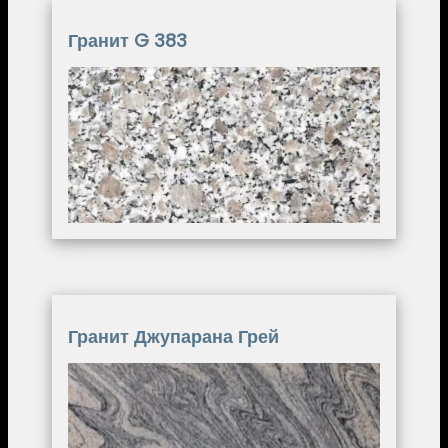
Гранит G 383
Image
Гранит Джупарана Грей
Image