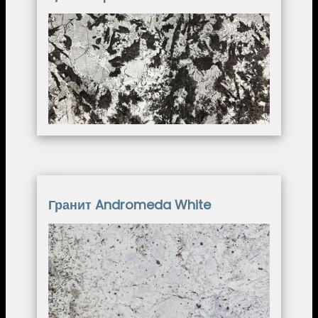
Image
Гранит Andromeda White
Image