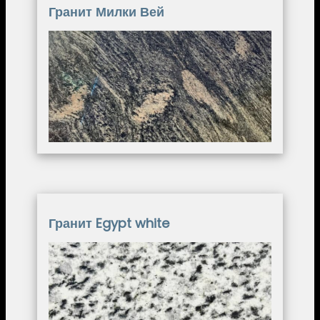
Гранит Милки Вей
Image
Гранит Egypt white
Image