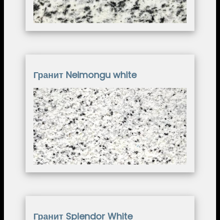
Гранит Neimongu white
Image
Гранит Splendor White