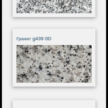
Гранит g439 GD
Image