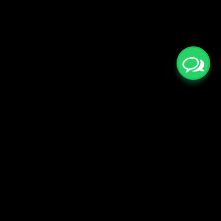
Китай Камень
Оказываем услуги:
Поставки натурального камня оптом,
Поставки кварцевого агломерата оптом,
Камне обрабатывающее оборудование,
Поставка в РФ под ключ.
Телефоны в России:
+7 (495) 540 40 68
+7 (915) 340 91 47