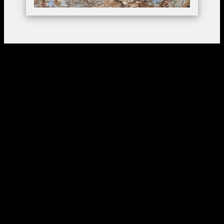
Master Asia Consulting
Консалтинговые услуги в Китае
Консультации по работе с Китаем,
Поиск фабрики на территории Китая,
Проверка благонадёжности поставщика,
Контроль качества в Китае.
Телефон в Китае:
+ 86 131 1093 69 67