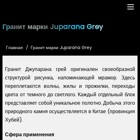
Перейти
к
основному
Main
Гранит марки Juparana Grey
содержанию
navigation
Главная
Гранит марки Juparana Grey
Строка
навигации
Гранит Джупарана грей оригинален своеобразной
структурой рисунка, напоминающей мрамор. Здесь
переплетаются волны, жилы и прожилки, переходы
цвета от темного до светлого. Каждый отдельный блок
представляет собой уникальное полотно. Добыча этого
природного камня осуществляется в Китае (провинция
Хубей).
Сфера применения