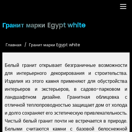
Перейти
к
основному
Main
Гранит марки Egypt white
содержанию
navigation
Главная
Гранит марки Egypt white
Строка
навигации
Белый гранит открывает безграничные возможности
для интерьерного декорирования и строительства.
Изделия из этого камня применяют для обустройства
интерьеров и экстерьеров, в садово-парковом и
ландшафтном дизайне. Гранитная облицовка с
отличной теплопроводностью защищает дом от холода
и долго сохраняет его эстетическую привлекательность.
Чистый белый гранит почти не встречается в природе.
Белыми считаются камни с базовой белоснежной