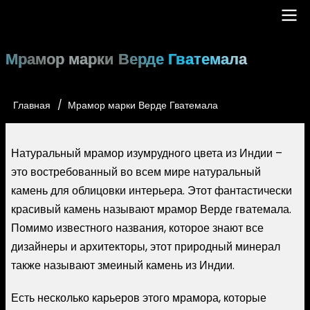
Перейти
к
основному
Main
Мрамор марки Верде Гватемала
содержанию
navigation
Главная
Мрамор марки Верде Гватемала
Строка
навигации
Натуральный мрамор изумрудного цвета из Индии –
это востребованный во всем мире натуральный
камень для облицовки интерьера. Этот фантастически
красивый камень называют мрамор Верде гватемала.
Помимо известного названия, которое знают все
дизайнеры и архитекторы, этот природный минерал
также называют змеиный камень из Индии.
Есть несколько карьеров этого мрамора, которые