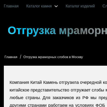
Перейти
Главная
Каталог камня
Каталог изделий
С
Main
к
основному
navigation
Отгрузка мраморн
содержанию
Главная
Отгрузка мраморных слэбов в Москву
Строка
навигации
Компания Китай Камень отгрузила очередной ко
китайское представительство отгружает слэбы м
любые страны. Для заказчиков из РФ мы пре
другими странами работаем на условиях ФОБ 