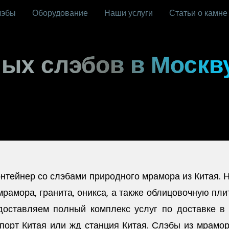
лэбы
Оборудование
Наши услуги
Статьи о камне
ых слэбов в Москв
нтейнер со слэбами природного мрамора из Китая. Н
рамора, гранита, оникса, а также облицовочную плит
доставляем полный комплекс услуг по доставке 
порт Китая или жд станция Китая. Слэбы из мрамор