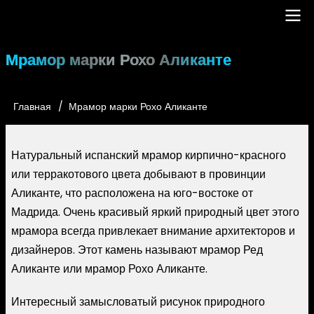
Перейти
к
основному
Main
Мрамор марки Рохо Аликанте
содержанию
navigation
Главная
Мрамор марки Рохо Аликанте
Строка
навигации
Натуральный испанский мрамор кирпично-красного
или терракотового цвета добывают в провинции
Аликанте, что расположена на юго-востоке от
Мадрида. Очень красивый яркий природный цвет этого
мрамора всегда привлекает внимание архитекторов и
дизайнеров. Этот камень называют мрамор Ред
Аликанте или мрамор Рохо Аликанте.
Интересный замысловатый рисунок природного