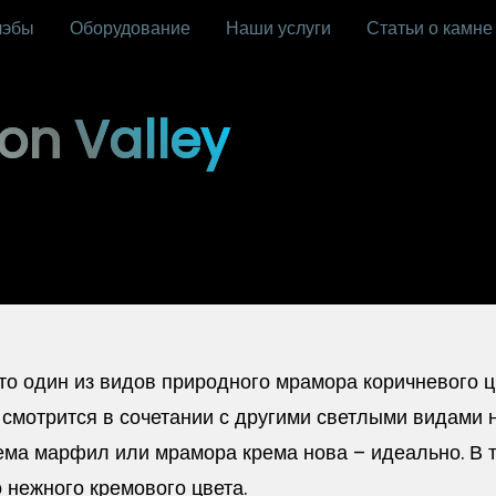
лэбы
Оборудование
Наши услуги
Статьи о камне
n Valley
о один из видов природного мрамора коричневого ц
 смотрится в сочетании с другими светлыми видами н
ема марфил или мрамора крема нова – идеально. В
 нежного кремового цвета.