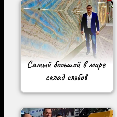
Image
Image