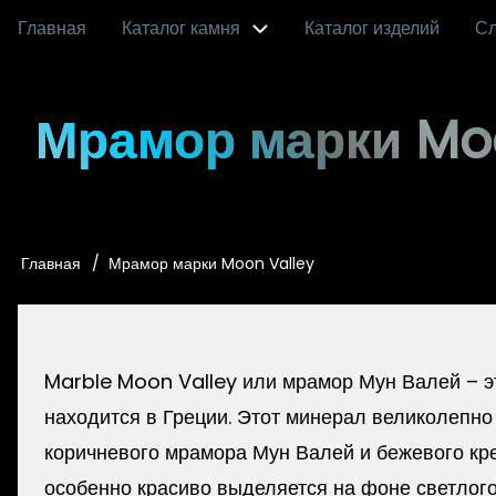
Перейти
Главная
Каталог камня
Каталог изделий
С
Main
к
основному
navigation
Мрамор марки Moo
содержанию
Главная
Мрамор марки Moon Valley
Строка
навигации
Marble Moon Valley или мрамор Мун Валей – эт
находится в Греции. Этот минерал великолепно
коричневого мрамора Мун Валей и бежевого кр
особенно красиво выделяется на фоне светлого