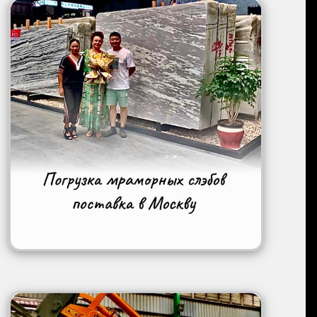
Image
Image