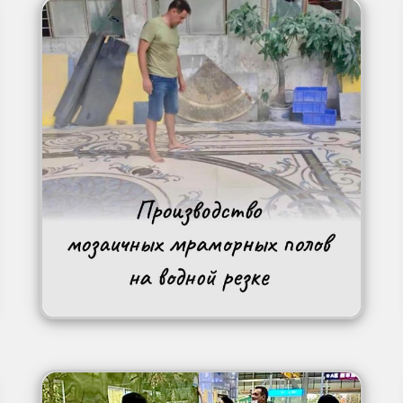
Image
Image