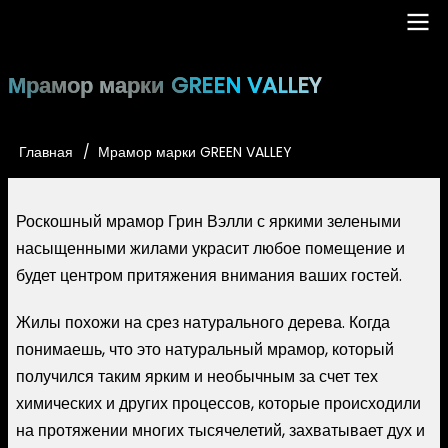
Перейти
к
основному
Main
Мрамор марки GREEN VALLEY
содержанию
navigation
Главная
Мрамор марки GREEN VALLEY
Строка
навигации
Роскошный мрамор Грин Вэлли с яркими зелеными
насыщенными жилами украсит любое помещение и
будет центром притяжения внимания ваших гостей.
Жилы похожи на срез натурального дерева. Когда
понимаешь, что это натуральный мрамор, который
получился таким ярким и необычным за счет тех
химических и других процессов, которые происходили
на протяжении многих тысячелетий, захватывает дух и