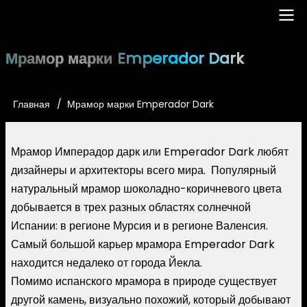
Перейти
к
основному
Main
Мрамор марки Emperador Dark
содержанию
navigation
Главная
Мрамор марки Emperador Dark
Строка
навигации
Мрамор Имперадор дарк или Emperador Dark любят
дизайнеры и архитекторы всего мира. Популярный
натуральный мрамор шоколадно-коричневого цвета
добывается в трех разных областях солнечной
Испании: в регионе Мурсия и в регионе Валенсия.
Самый большой карьер мрамора Emperador Dark
находится недалеко от города Йекла.
Помимо испанского мрамора в природе существует
другой камень, визуально похожий, который добывают