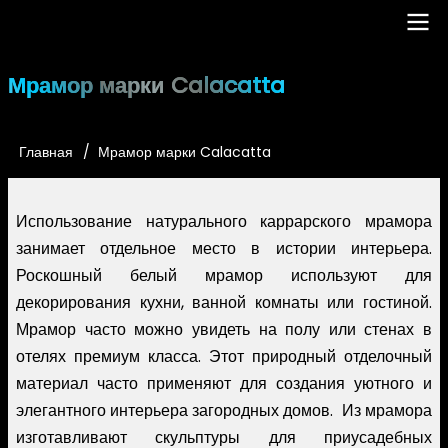
Перейти
к
основному
Main
Мрамор марки Calacatta
содержанию
navigation
Главная
Мрамор марки Calacatta
Строка
навигации
Использование натурального каррарского мрамора
занимает отдельное место в истории интерьера.
Роскошный белый мрамор используют для
декорирования кухни, ванной комнаты или гостиной.
Мрамор часто можно увидеть на полу или стенах в
отелях премиум класса. Этот природный отделочный
материал часто применяют для создания уютного и
элегантного интерьера загородных домов. Из мрамора
изготавливают скульптуры для приусадебных