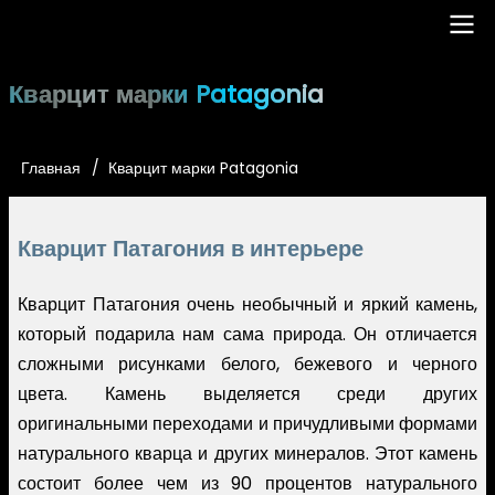
Перейти
к
основному
Main
Кварцит марки Patagonia
содержанию
navigation
Главная
Кварцит марки Patagonia
Строка
навигации
Кварцит Патагония в интерьере
Кварцит Патагония очень необычный и яркий камень,
который подарила нам сама природа. Он отличается
сложными рисунками белого, бежевого и черного
цвета. Камень выделяется среди других
оригинальными переходами и причудливыми формами
натурального кварца и других минералов. Этот камень
состоит более чем из 90 процентов натурального