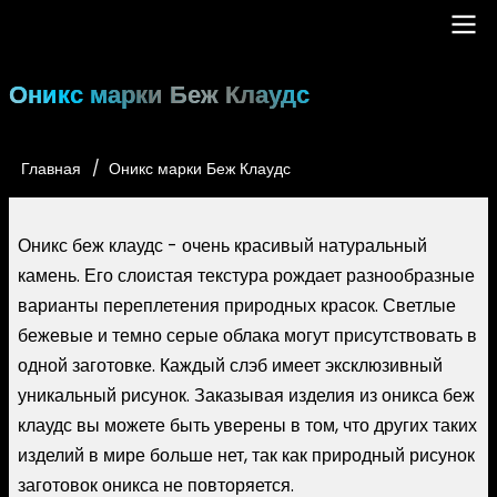
Перейти
к
основному
Main
Оникс марки Беж Клаудс
содержанию
navigation
Главная
Оникс марки Беж Клаудс
Строка
навигации
Оникс беж клаудс - очень красивый натуральный
камень. Его слоистая текстура рождает разнообразные
варианты переплетения природных красок. Светлые
бежевые и темно серые облака могут присутствовать в
одной заготовке. Каждый слэб имеет эксклюзивный
уникальный рисунок. Заказывая изделия из оникса беж
клаудс вы можете быть уверены в том, что других таких
изделий в мире больше нет, так как природный рисунок
заготовок оникса не повторяется.