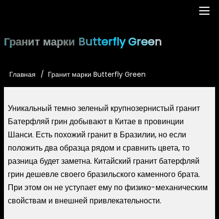
Перейти
к
основному
Main
Гранит марки Butterfly Green
содержанию
navigation
Главная
Гранит марки Butterfly Green
Строка
навигации
Уникальный темно зеленый крупнозернистый гранит
Батерфляй грин добывают в Китае в провинции
Шанси. Есть похожий гранит в Бразилии, но если
положить два образца рядом и сравнить цвета, то
разница будет заметна. Китайский гранит батерфляй
грин дешевле своего бразильского каменного брата.
При этом он не уступает ему по физико-механическим
свойствам и внешней привлекательности.