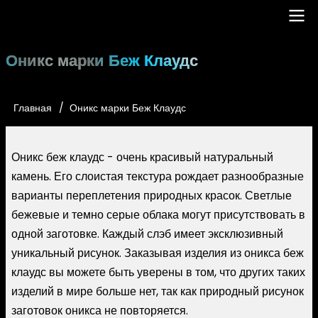
Перейти
к
основному
Main
Оникс марки Беж Клаудс
содержанию
navigation
Главная
Оникс марки Беж Клаудс
Строка
навигации
Оникс беж клаудс - очень красивый натуральный
камень. Его слоистая текстура рождает разнообразные
варианты переплетения природных красок. Светлые
бежевые и темно серые облака могут присутствовать в
одной заготовке. Каждый слэб имеет эксклюзивный
уникальный рисунок. Заказывая изделия из оникса беж
клаудс вы можете быть уверены в том, что других таких
изделий в мире больше нет, так как природный рисунок
заготовок оникса не повторяется.