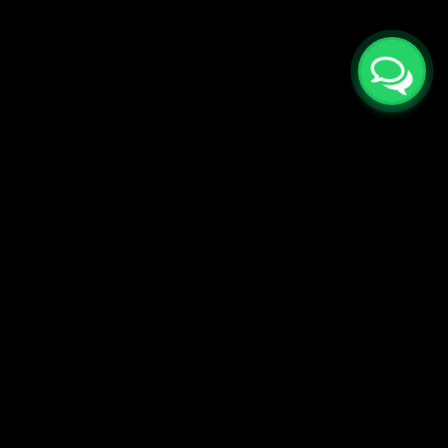
Поставки кварцевого агломерата оптом,
Камне обрабатывающее оборудование,
Поставка в РФ под ключ.
Телефоны в России:
+7 (495) 540 40 68
+7 (915) 340 91 47
Презентация Китай Камень
Видео отзывы
Наша команда
Обратная связь
Политика конфиденциальности