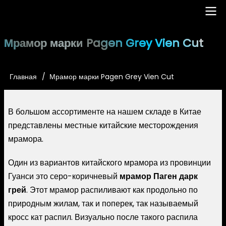
Перейти
к
основному
Main
Мрамор марки Pagen Grey Vien Cut
содержанию
navigation
Главная
Мрамор марки Pagen Grey Vien Cut
Строка
навигации
В большом ассортименте на нашем складе в Китае
представлены местные китайские месторождения
мрамора.
Один из вариантов китайского мрамора из провинции
Гуанси это серо-коричневый
мрамор Паген дарк
грей
. Этот мрамор распиливают как продольно по
природным жилам, так и поперек, так называемый
кросс кат распил. Визуально после такого распила