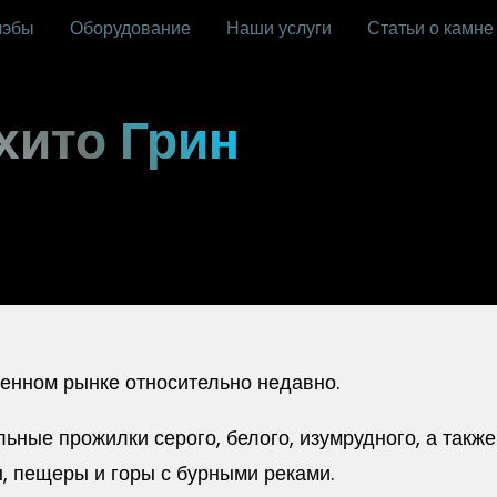
лэбы
Оборудование
Наши услуги
Статьи о камне
хито Грин
енном рынке относительно недавно.
ые прожилки серого, белого, изумрудного, а также 
, пещеры и горы с бурными реками.