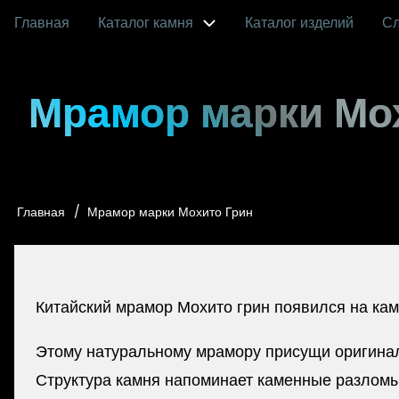
Перейти
Главная
Каталог камня
Каталог изделий
С
Main
к
основному
navigation
Мрамор марки Мо
содержанию
Главная
Мрамор марки Мохито Грин
Строка
навигации
Китайский мрамор Мохито грин появился на кам
Этому натуральному мрамору присущи оригинальн
Структура камня напоминает каменные разломы