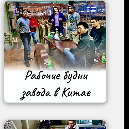
Image
Image