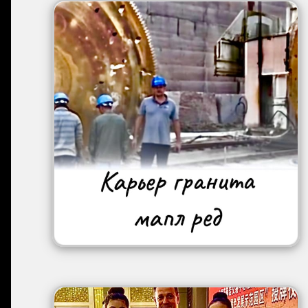
Image
Image