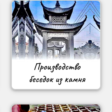
Image
Image