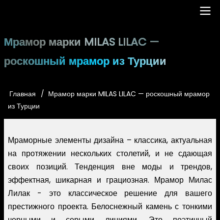
Перейти
к
основному
Main
Мрамор марки MILAS LILAC —
содержанию
navigation
роскошный мрамор из Турции
Главная
Мрамор марки MILAS LILAC — роскошный мрамор
Строка
из Турции
навигации
Мраморные элементы дизайна – классика, актуальная
на протяжении нескольких столетий, и не сдающая
своих позиций. Тенденция вне моды и трендов,
эффектная, шикарная и грациозная. Мрамор Милас
Лилак - это классическое решение для вашего
престижного проекта. Белоснежный камень с тонкими
черными и серыми линиями. Это поэтичный