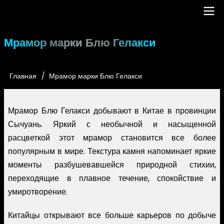
Перейти
к
основному
Main
Мрамор марки Блю Гелакси
содержанию
navigation
Главная
Мрамор марки Блю Гелакси
Строка
навигации
Мрамор Блю Гелакси добывают в Китае в провинции
Сычуань. Яркий с необычной и насыщенной
расцветкой этот мрамор становится все более
популярным в мире. Текстура камня напоминает яркие
моменты разбушевавшейся природной стихии,
переходящие в плавное течение, спокойствие и
умиротворение.
Китайцы открывают все больше карьеров по добыче