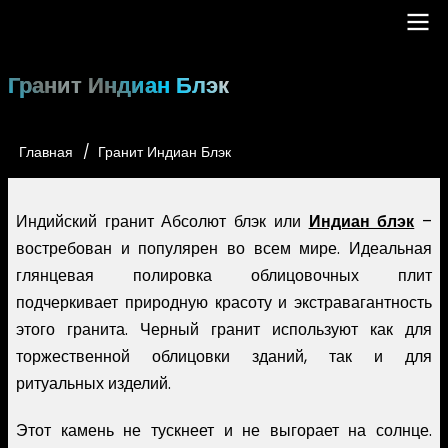
Перейти
к
основному
Main
Гранит Индиан Блэк
содержанию
navigation
Главная
Гранит Индиан Блэк
Строка
навигации
Индийский гранит Абсолют блэк или
Индиан блэк
–
востребован и популярен во всем мире. Идеальная
глянцевая полировка облицовочных плит
подчеркивает природную красоту и экстравагантность
этого гранита. Черный гранит используют как для
торжественной облицовки зданий, так и для
ритуальных изделий.
Этот камень не тускнеет и не выгорает на солнце.